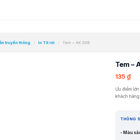
 ấn truyền thông
/
In Tờ rơi
/
Tem – AK 008
Tem – 
135
₫
Ưu điểm lớn 
khách hàng 
THÔNG S
- Màu sắ