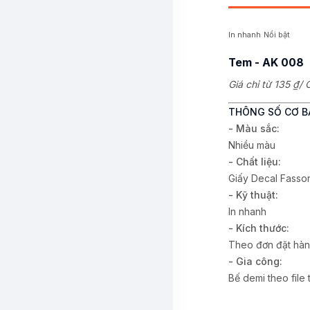
In nhanh
Nổi bật
Tem - AK 008
Giá chỉ từ
135 ₫
/ 
THÔNG SỐ CƠ B
- Màu sắc:
Nhiều màu
- Chất liệu:
Giấy Decal Fass
- Kỹ thuật:
In nhanh
- Kích thước:
Theo đơn đặt hà
- Gia công:
Bế demi theo file 