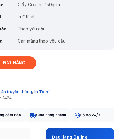
u:
Giấy Couche 150gsm
t:
In Offset
ước:
Theo yêu cầu
g:
Cán màng theo yêu cầu
ĐẶT HÀNG
4
n ấn truyền thông
,
In Tờ rơi
m:
1424
ợng đảm bảo
Giao hàng nhanh
Hỗ trợ 24/7
Đặt Hàng Online