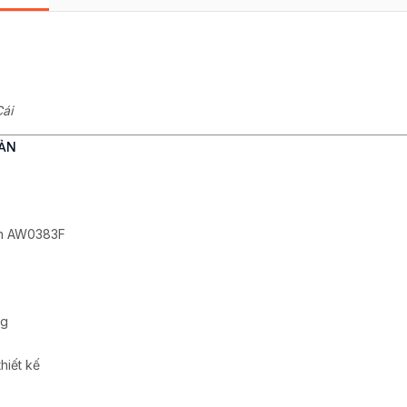
Cái
ẢN
on AW0383F
ng
thiết kế