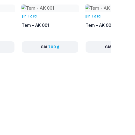
In Tờ rơi
In Tờ rơi
Tem – AK 001
Tem – AK 004
Giá
700
₫
Giá
300
₫