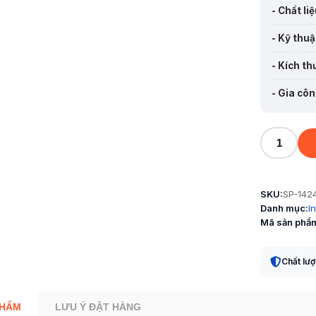
- Chất liệ
- Kỹ thuậ
- Kích th
- Gia côn
Tem
-
AK
SKU:
SP-142
008
Danh mục:
I
số
Mã sản phẩ
lượng
Chất lư
PHẨM
LƯU Ý ĐẶT HÀNG