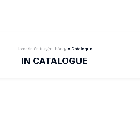
Home
/
In ấn truyền thông
/
In Catalogue
IN CATALOGUE