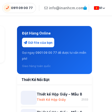
info@inanhcm.com
0911 09 00 77
VI
Đặt Hàng Online
Gửi file của bạn
Gọi ngay
0901 09 00 77
để được tư vấn miễn
phí!
Giao hàng toàn quốc
Thiết Kế Nổi Bật
Thiết kế Hộp Giấy – Mẫu 8
Thiết Kế Hộp Giấy
21/03