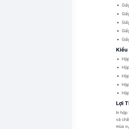
Giấ
Giấ
Giấ
Giấ
Giấ
Kiểu
Hộp
Hộp
Hộp
Hộp
Hộp
Lợi T
In hộp
và chấ
mùa vụ