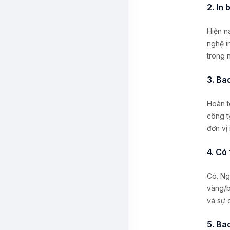
2. In
Hiện n
nghệ i
trong 
3. Ba
Hoàn t
công t
đơn vị 
4. Có
Có. Ng
vàng/b
và sự 
5. Ba