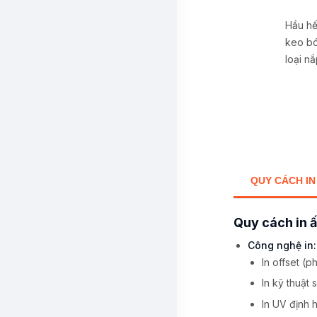
Hầu hế
keo bó
loại n
QUY CÁCH IN
Quy cách in 
Công nghệ in:
In offset (
In kỹ thuật 
In UV định 