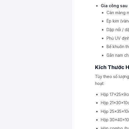
Gia công sau 
Cán màng m
Ép kim (vàn
Dập nổi / d
Phủ UV định
Bế khuôn t
Gắn nam châ
Kích Thước 
Tùy theo số lượng
hoạt:
Hộp 17x25x9
Hộp 21x30x10
Hộp 25x35x10
Hộp 30x40x1
Hộp combo (bán