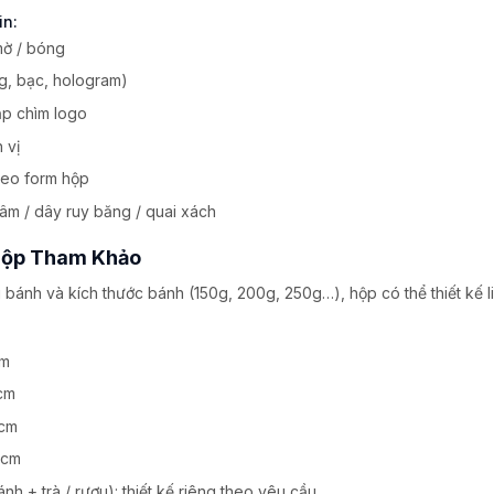
in:
ờ / bóng
g, bạc, hologram)
ập chìm logo
 vị
heo form hộp
m / dây ruy băng / quai xách
Hộp Tham Khảo
 bánh và kích thước bánh (150g, 200g, 250g…), hộp có thể thiết kế l
cm
cm
cm
0cm
h + trà / rượu): thiết kế riêng theo yêu cầu