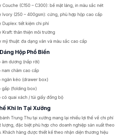
y Couche (C150 – C300): bề mặt láng, in màu sắc nét
y Ivory (250 – 400gsm): cứng, phù hợp hộp cao cấp
y Duplex: tiết kiệm chi phí
y Kraft: thân thiện môi trường
y mỹ thuật: đa dạng vân và màu sắc cao cấp
 Dáng Hộp Phổ Biến
 âm dương (nắp rời)
 nam châm cao cấp
 ngăn kéo (drawer box)
 gấp (folding box)
 có quai xách / túi giấy đồng bộ
hế Khi In Tại Xưởng
 bánh Trung Thu tại xưởng mang lại nhiều lợi thế về chi phí
t lượng, đặc biệt phù hợp cho doanh nghiệp sản xuất theo
. Khách hàng được thiết kế theo nhận diện thương hiệu