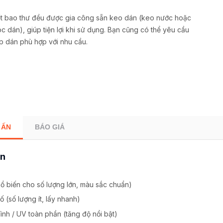
t bao thư đều được gia công sẵn keo dán (keo nước hoặc
c dán), giúp tiện lợi khi sử dụng. Bạn cũng có thể yêu cầu
ắp dán phù hợp với nhu cầu.
 ẤN
BÁO GIÁ
ấn
phổ biến cho số lượng lớn, màu sắc chuẩn)
số (số lượng ít, lấy nhanh)
hình / UV toàn phần (tăng độ nổi bật)