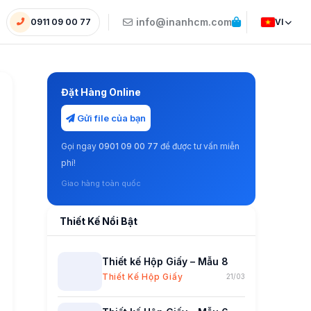
info@inanhcm.com
0911 09 00 77
VI
Đặt Hàng Online
Gửi file của bạn
Gọi ngay
0901 09 00 77
để được tư vấn miễn
phí!
Giao hàng toàn quốc
Thiết Kế Nổi Bật
Thiết kế Hộp Giấy – Mẫu 8
Thiết Kế Hộp Giấy
21/03