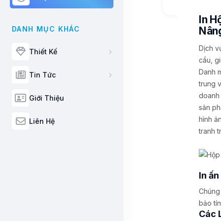
In H
Nân
DANH MỤC KHÁC
Dịch v
Thiết Kế
cầu, g
Danh m
Tin Tức
trung 
doanh 
Giới Thiệu
sản ph
hình ả
Liên Hệ
tranh t
In ấ
Chúng 
bảo tí
Các 