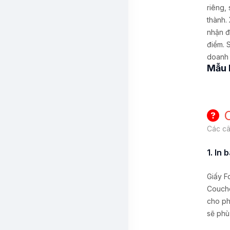
riêng, 
thành.
nhận đ
điểm. 
doanh 
Mẫu 
Các câ
1. In
Giấy Fo
Couche
cho ph
sẽ phù