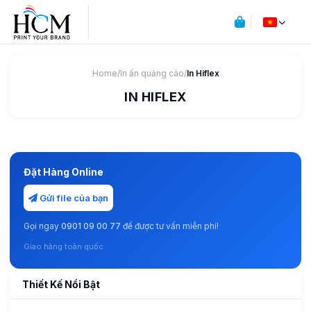
Home
/
In ấn quảng cáo
/
In Hiflex
IN HIFLEX
Đặt Hàng Online
Gửi file của bạn
Gọi ngay
0901 09 00 77
để được tư vấn miễn phí!
Giao hàng toàn quốc
Thiết Kế Nổi Bật