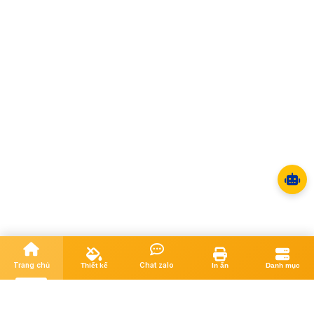
Trang chủ
Chat zalo
Thiết kế
In ấn
Danh mục