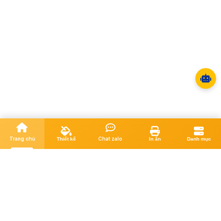
Trang chủ
Chat zalo
Thiết kế
In ấn
Danh mục