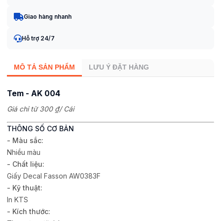
Giao hàng nhanh
Hỗ trợ 24/7
MÔ TẢ SẢN PHẨM
LƯU Ý ĐẶT HÀNG
Tem - AK 004
Giá chỉ từ
300 ₫
/ Cái
THÔNG SỐ CƠ BẢN
- Màu sắc:
Nhiều màu
- Chất liệu:
Giấy Decal Fasson AW0383F
- Kỹ thuật:
In KTS
- Kích thước: