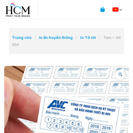
Trang chủ
/
In ấn truyền thông
/
In Tờ rơi
/
Tem – AK
004