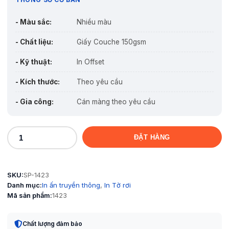
- Màu sắc:
Nhiều màu
- Chất liệu:
Giấy Couche 150gsm
- Kỹ thuật:
In Offset
- Kích thước:
Theo yêu cầu
- Gia công:
Cán màng theo yêu cầu
ĐẶT HÀNG
Tem
-
AK
SKU:
SP-1423
004
Danh mục:
In ấn truyền thông
,
In Tờ rơi
số
Mã sản phẩm:
1423
lượng
Chất lượng đảm bảo