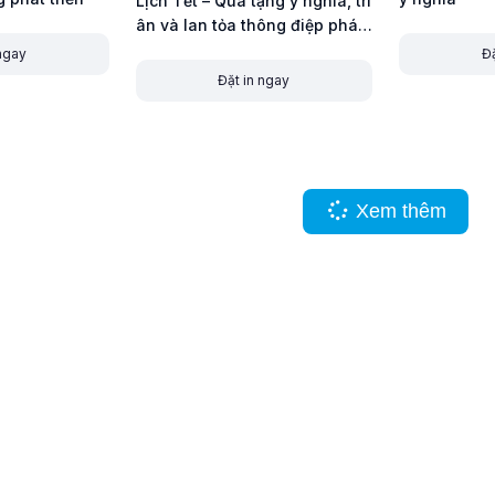
Lịch Tết – Quà tặng ý nghĩa, tri
ân và lan tỏa thông điệp phát
triển
 ngay
Đặ
Đặt in ngay
Xem thêm