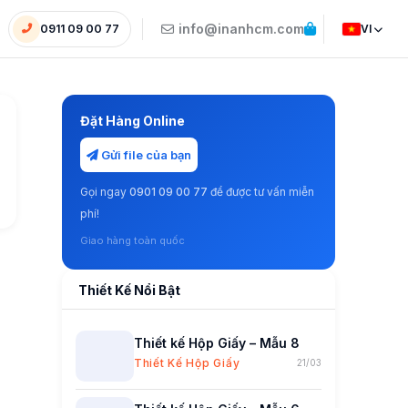
info@inanhcm.com
0911 09 00 77
VI
Đặt Hàng Online
Gửi file của bạn
Gọi ngay
0901 09 00 77
để được tư vấn miễn
phí!
Giao hàng toàn quốc
Thiết Kế Nổi Bật
Thiết kế Hộp Giấy – Mẫu 8
Thiết Kế Hộp Giấy
21/03