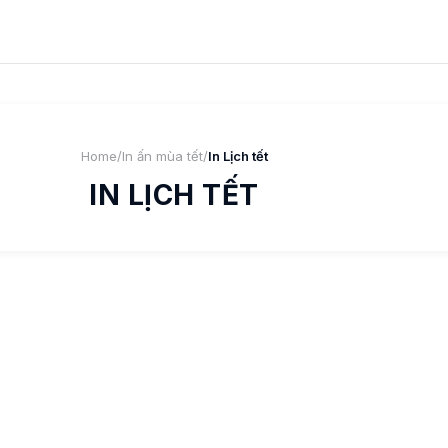
Home
/
In ấn mùa tết
/
In Lịch tết
IN LỊCH TẾT