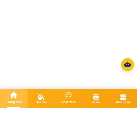
Trang chủ
Chat zalo
Thiết kế
In ấn
Danh mục