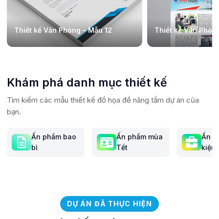
Thiết kế Văn Phòng – Mẫu 12
Thiết kế Văn Phòng
Khám phá danh mục thiết kế
Tìm kiếm các mẫu thiết kế đồ họa để nâng tầm dự án của
bạn.
Ấn phẩm bao
Ấn phẩm mùa
Ấn p
bì
Tết
kiện 
thôn
DỰ ÁN ĐÃ THỰC HIỆN