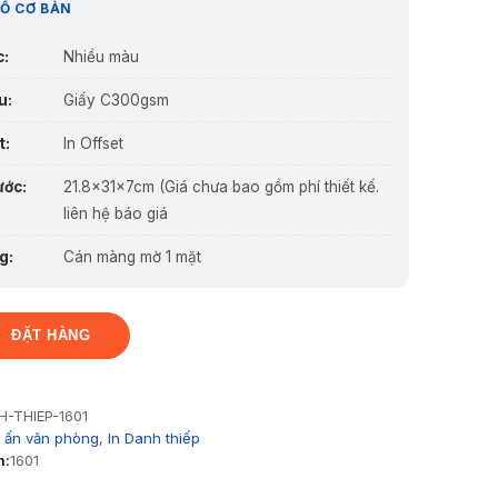
Ố CƠ BẢN
c:
Nhiều màu
u:
Giấy C300gsm
t:
In Offset
ước:
21.8x31x7cm (Giá chưa bao gồm phí thiết kế.
liên hệ báo giá
g:
Cán màng mờ 1 mặt
ĐẶT HÀNG
H-THIEP-1601
n ấn văn phòng
,
In Danh thiếp
m:
1601