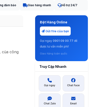
ợng đảm bảo
Giao hàng nhanh
Hỗ trợ 24/7
Đặt Hàng Online
Gửi file của bạn
Gọi ngay
0901 09 00 77
để
được tư vấn miễn phí!
, của công
Giao hàng toàn quốc
Truy Cập Nhanh
Gọi ngay
Chat Face
Chat Zalo
Email