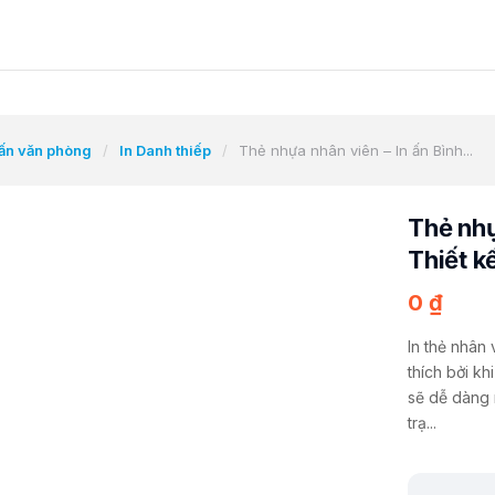
 ấn văn phòng
/
In Danh thiếp
/
Thẻ nhựa nhân viên – In ấn Bình...
Thẻ nhự
Thiết kế
0
₫
In thẻ nhân
thích bởi k
sẽ dễ dàng 
trạ...