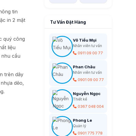
hông tin
ặc in 2 mặt
Tư Vấn Đặt Hàng
c quý công
Võ Tiểu Mụi
Nhân viên tư vấn
ất liệu
0911 09 00 77
u nhu cầu
Phan Châu
Nhân viên tư vấn
n trên dây
0901 09 00 77
ẻ nhựa dẽo,
g.
Nguyễn Ngọc
Thiết kế
0367 048 004
Phong Le
Quản lý
0901 775 778