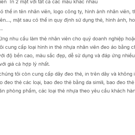
iên In 2 mặt với tất cả các màu khác nhau
ó thể in tên nhân viên, logo công ty, hình ảnh nhân viên, t
ên…, mặt sau có thể in quy định sử dụng thẻ, hình ảnh, ho
..
ng nhu cầu làm thẻ nhân viên cho quý doanh nghiệp hoặ
tôi cung cấp loại hình in thẻ nhựa nhân viên đeo áo bằng ch
với độ bền cao, màu sắc đẹp, dễ sử dụng và đáp ứng nhiề
ới giá cả hợp lý nhất.
chúng tôi còn cung cấp dây đeo thẻ, in trên dây và không i
o đeo thẻ các loại, bao đeo thẻ bằng da simili, bao đeo th
ăn phòng phẩm, các loại thẻ nhựa theo yêu cầu khách hàn