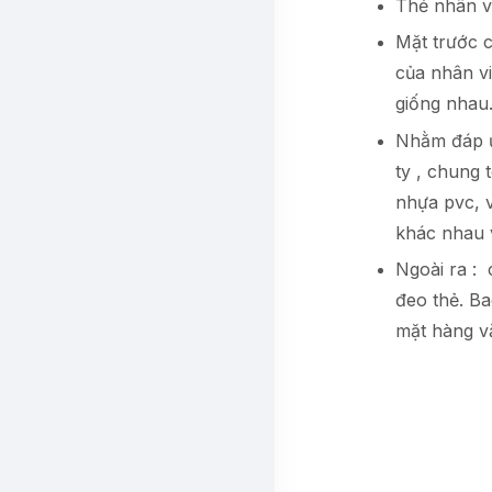
Thẻ nhân v
Mặt trước c
của nhân vi
giống nhau.
Nhằm đáp ứ
ty , chung 
nhựa pvc, 
khác nhau v
Ngoài ra : 
đeo thẻ. Ba
mặt hàng v