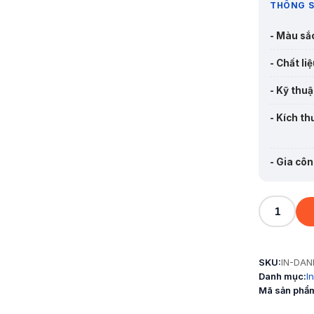
THÔNG S
- Màu sắ
- Chất liệ
- Kỹ thuậ
- Kích th
- Gia côn
Thẻ
nhựa
nhân
SKU:
IN-DAN
viên
Danh mục:
I
-
Mã sản phẩ
In