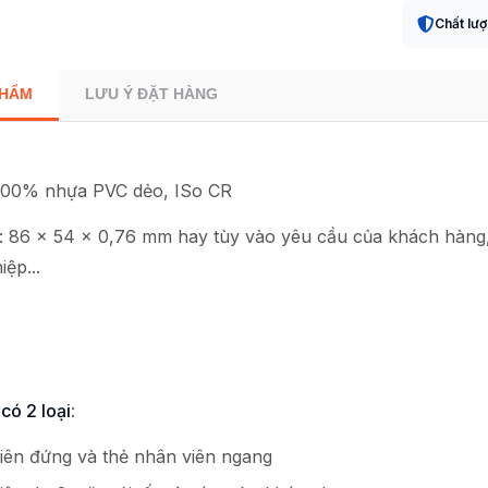
ấn
Chất lư
Bình
Dương
|
PHẨM
LƯU Ý ĐẶT HÀNG
Thiết
kế
|
 100% nhựa PVC dẻo, ISo CR
In
ấn
: 86 x 54 x 0,76 mm hay tùy vào yêu cầu của khách hàng
|
iệp...
In
Offset
Giá
rẻ
tại
xưởng
có 2 loại
:
số
lượng
iên đứng và thẻ nhân viên ngang