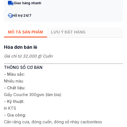
Giao hàng nhanh
Hỗ trợ 24/7
MÔ TẢ SẢN PHẨM
LƯU Ý ĐẶT HÀNG
Hóa đơn bán lẻ
Giá chỉ từ
32,000 ₫
/ Cuốn
THÔNG SỐ CƠ BẢN
- Màu sắc:
Nhiều màu
- Chất liệu:
Giấy Couche 300gsm (làm bìa)
- Kỹ thuật:
In KTS
- Gia công:
Cấn răng cưa, đóng cuốn, đóng số nhảy cacbonless