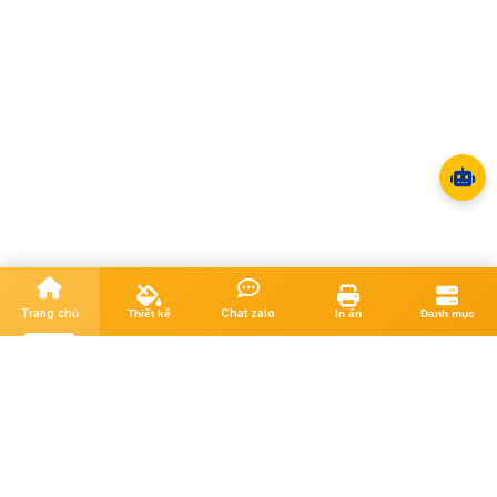
Trang chủ
Chat zalo
Thiết kế
In ấn
Danh mục