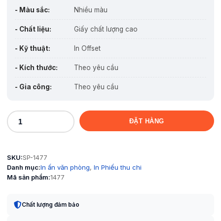
- Màu sắc:
Nhiều màu
- Chất liệu:
Giấy chất lượng cao
- Kỹ thuật:
In Offset
- Kích thước:
Theo yêu cầu
- Gia công:
Theo yêu cầu
ĐẶT HÀNG
Hóa
đơn
bán
SKU:
SP-1477
lẻ
Danh mục:
In ấn văn phòng
,
In Phiếu thu chi
số
Mã sản phẩm:
1477
lượng
Chất lượng đảm bảo