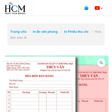
Trang chủ
/
In ấn văn phòng
/
In Phiếu thu chi
/
Hóa
đơn bán lẻ