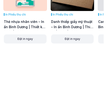
In Phiếu thu chi
In Phiếu thu chi
In Ph
Thẻ nhựa nhân viên – In
Danh thiếp giấy mỹ thuật
Card 
ấn Bình Dương | Thiết kế |
– In ấn Bình Dương | Thiết
Bình 
In ấn | In Offset Giá rẻ tại
kế | In ấn | In Offset Giá
ấn | 
xưởng
rẻ tại xưởng
xưởn
Đặt in ngay
Đặt in ngay