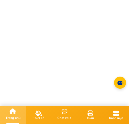
Trang chủ
Chat zalo
Thiết kế
In ấn
Danh mục