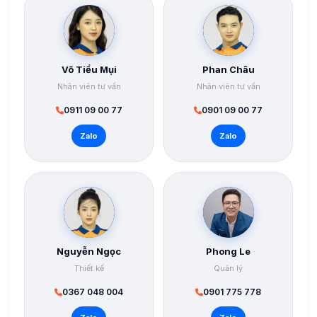
Võ Tiểu Mụi
Phan Châu
Nhân viên tư vấn
Nhân viên tư vấn
0911 09 00 77
0901 09 00 77
Zalo
Zalo
Nguyễn Ngọc
Phong Le
Thiết kế
Quản lý
0367 048 004
0901 775 778