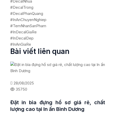
#DecalNhua
#DecalTrong
#DecalPhanQuang
#InAnChuyenNghiep
#TemNhanSanPham
#InDecalGiaRe
#InDecalDep
#InAnGiaRe
Bài viết liên quan
28/08/2025
35750
Đặt in bìa đựng hồ sơ giá rẻ, chất
lượng cao tại In ấn Bình Dương