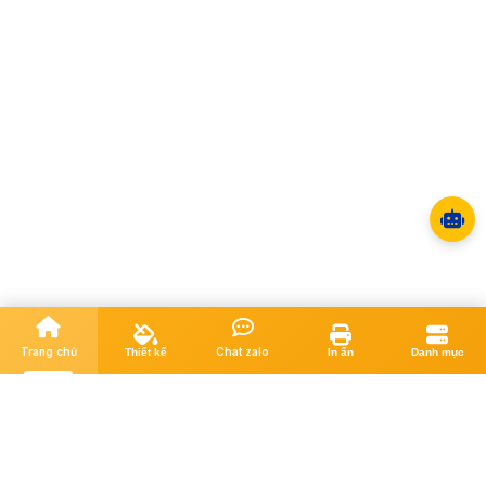
Trang chủ
Chat zalo
Thiết kế
In ấn
Danh mục