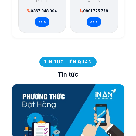
Thiết kế
Quản lý
0367 048 004
0901 775 778
Zalo
Zalo
TIN TỨC LIÊN QUAN
Tin tức